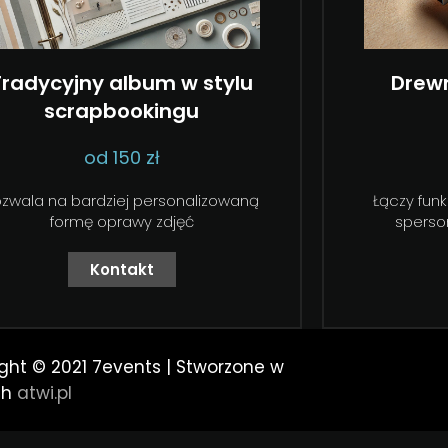
Tradycyjny album w stylu
Drewn
scrapbookingu
od 150 zł
ozwala na bardziej personalizowaną
Łączy fun
formę oprawy zdjęć
sperso
Kontakt
ght © 2021 7events | Stworzone w
ch
atwi.pl