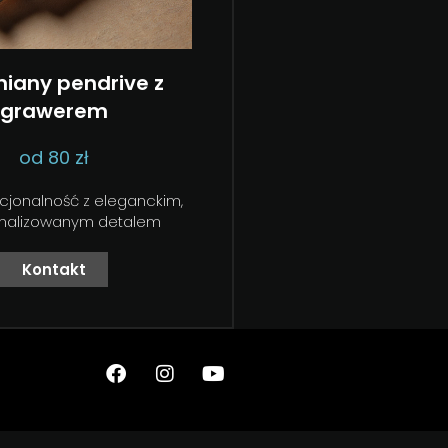
iany pendrive z
grawerem
od 80 zł
kcjonalność z eleganckim,
nalizowanym detalem
Kontakt