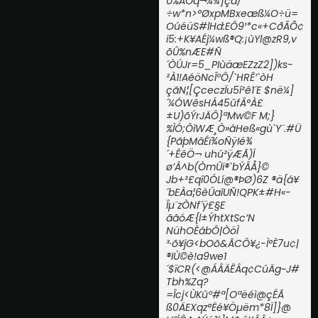
Û%ÄÔq¬¼¾]çä/
÷w*n>°ØxpMBxeæß¼O÷ü=
OúéüS#lHd:EÔ9¹*c«+CðÂÕ¢
i5:+K¥AÉj¼wß®Q:¡ùYl@zR9,v
õÛ%nÆE#Ñ
´ÒÚJr=5_PIùäæEZzZ2])ks-
²À1!AéöNcÎºÔ/`H­­RÊ’`òH
çãN¦[Çcecz­Ïu5í²ê1´E $në¼]
´¼ÓWêsHÁ45ûfÂ°À£
±U)õÝrJÄÔ}ªMw©F M;}
%ÌÓ;ÔìWÆ¸Ò»àHeß«gù`Y¨.#Ü
{PãþMâÉï¾oÑÿIé¾
´+ÊêÖ¬ uhú²ÿÆÃ)Í
ø’Â^b(ÒmÛï®`bÝÂÅ}©
Jb+²£qî0ÓLí@®ÞØ)6Z ®ä{á¥
´bEÀa¦6êÚaîUÑ!QPK±#H«­
Îµ¨zÒNf´ÿ£§E
ããóÆ{l±ÝhtXtSc’N
NühOÈábÔ|ÒöÌ
³·õ¥jG<bOõ&ÃCÔ¥¿-Ì°È7u¢|
®IÙ©è!a9we1
´$ïCR(<@ÁÂÄÊÂq¢CúÄg~J#
Tbh%Zq?
=Îcj<ÙKûº#ª[Oªëéì@çÉÃ
ß0ÄEXqz°Ëé¥Öµëm*8Ï]}@