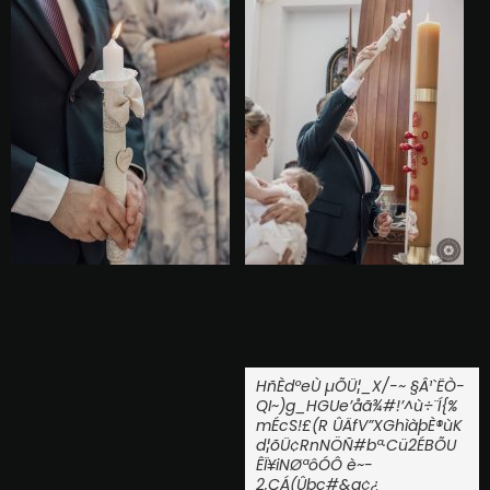
HñÈdºeÙ µÕÜ¦_X/-~ §Â¹`ËÒ­
QI~)g_HGUe’åã¾#!’^ù÷¨Í{%
mÉcS!£(R ÛÄfV”XGhìàþÈ®ùK
d¦õÜ¢RnNÖÑ#bª·Cü2ÉBÕU
ÊÏ¥iNØªôÓ­Ô è~­
2,ÇÁ(Ûþc#&q¢¿